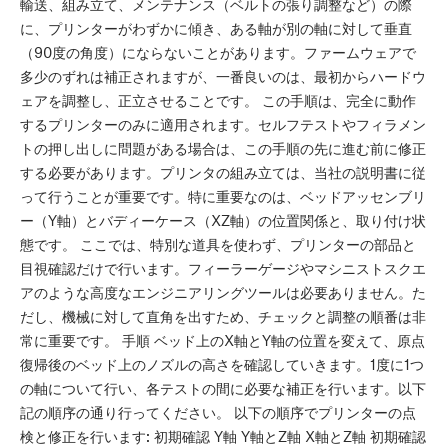
輸送、組み立て、メンテナンス（ベルトの張り調整など）の際
に、プリンターがわずかに傾き、ある軸が別の軸に対して垂直
（90度の角度）にならないことがあります。ファームウェアで
多少のずれは補正されますが、一番良いのは、最初からハードウ
ェアを調整し、正立させることです。 この手順は、完全に動作
するプリンターのみに適用されます。セルフテストやフィラメン
トの押し出しに問題がある場合は、この手順の先に進む前に修正
する必要があります。プリンタの組み立ては、当社の説明書に従
って行うことが重要です。特に重要なのは、ベッドアッセンブリ
ー（Y軸）とバディーケース（XZ軸）の位置関係と、取り付け状
態です。 ここでは、特別な道具を使わず、プリンターの部品と
目視確認だけで行います。フィーラーゲージやマシニストスクエ
アのような高度なエンジニアリングツールは必要ありません。た
だし、機械に対して直角を出すため、チェックと調整の順番は非
常に重要です。 手順 ベッド上のX軸とY軸の位置を変えて、原点
復帰後のベッド上のノズルの高さを確認していきます。1度に1つ
の軸について行い、各テストの間に必要な補正を行います。以下
記の順序の通り行ってください。 以下の順序でプリンターの点
検と修正を行います: 初期確認 Y軸 Y軸とZ軸 X軸とZ軸 初期確認