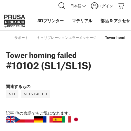
日本語
ログイン
3Dプリンター
マテリアル
部品
&
アクセサ
サポート
キャリブレーションエラーメッセージ
Tower homing f
Tower homing failed
#10102 (SL1/SL1S)
関連するもの
SL1
SL1S SPEED
記事
他の言語でもご覧になれます。