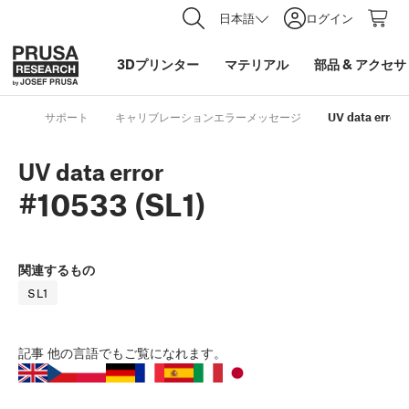
日本語
ログイン
3Dプリンター
マテリアル
部品
&
アクセサ
サポート
キャリブレーションエラーメッセージ
UV data error 
UV data error
#10533 (SL1)
関連するもの
SL1
記事
他の言語でもご覧になれます。