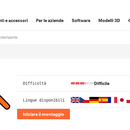
i e accessori
Per le aziende
Software
Modelli 3D
 stampante
Difficile
Difficoltà
Lingue disponibili
Iniziare il montaggio