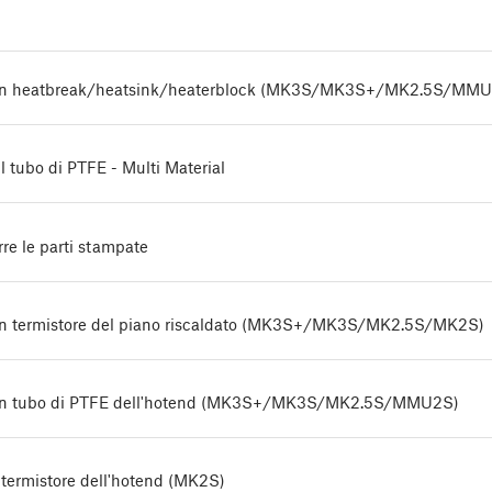
 un heatbreak/heatsink/heaterblock (MK3S/MK3S+/MK2.5S/MM
l tubo di PTFE - Multi Material
e le parti stampate
un termistore del piano riscaldato (MK3S+/MK3S/MK2.5S/MK2S)
 un tubo di PTFE dell'hotend (MK3S+/MK3S/MK2.5S/MMU2S)
l termistore dell'hotend (MK2S)