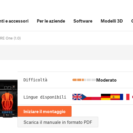
i e accessori
Per le aziende
Software
Modelli 3D
RE One (1.0)
Moderato
Difficoltà
Lingue disponibili
Iniziare il montaggio
Scarica il manuale in formato PDF