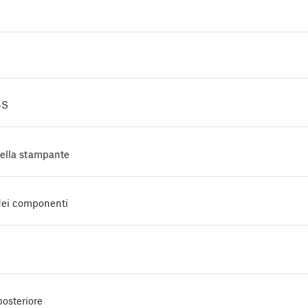
4S
ella stampante
dei componenti
osteriore