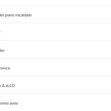
el piano riscaldato
Y
der
ronica
llo & xLCD
primo avvio