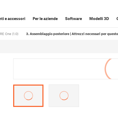
i e accessori
Per le aziende
Software
Modelli 3D
RE One (1.0)
3. Assemblaggio posteriore | Attrezzi necessari per questo