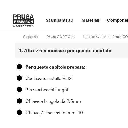
Stampanti 3D
Materiali
Component
Supporto
Prusa CORE One
Kit di conversione Prusa CO
1. Attrezzi necessari per questo capitolo
⬢
Per questo capitolo prepara:
⬢
Cacciavite a stella PH2
⬢
Pinza a becchi lunghi
⬢
Chiave a brugola da 2.5mm
⬢
Chiave / Cacciavite torx T10