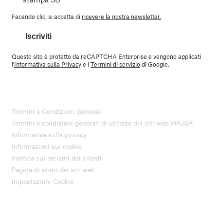
Facendo clic, si accetta di
ricevere la nostra newsletter.
Iscriviti
Questo sito è protetto da reCAPTCHA Enterprise e vengono applicati
l'
Informativa sulla Privacy
e i
Termini di servizio
di Google.
Termini e Condizioni Generali
Termini e condizioni generali di utilizzo dei siti web PRUSA
Informativa sulla privacy
Informazioni sui cookie
Politica sui reclami dei clienti
Pagina di stato dei siti web
Impostazioni Cookie