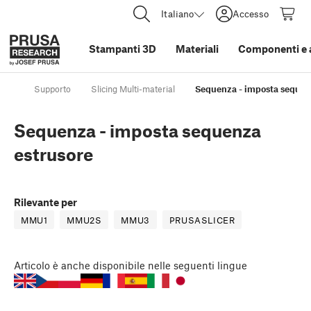
Italiano
Accesso
Stampanti 3D
Materiali
Componenti e 
Supporto
Slicing Multi-material
Sequenza - imposta sequen
Sequenza - imposta sequenza
estrusore
Rilevante per
MMU1
MMU2S
MMU3
PRUSASLICER
Articolo
è anche disponibile nelle seguenti lingue