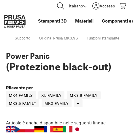
Italiano
Accesso
Stampanti 3D
Materiali
Componenti e 
Supporto
Original Prusa MK3.9S
Funzioni stampante
Po
Power Panic
(Protezione black-out)
Rilevante per
MK4 FAMILY
XL FAMILY
MK3.9 FAMILY
MK3.5 FAMILY
MK3 FAMILY
+
Articolo
è anche disponibile nelle seguenti lingue