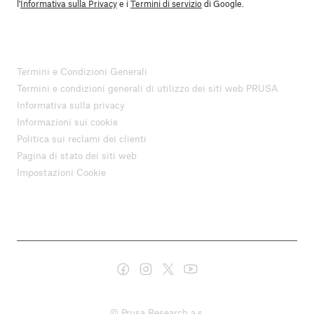
l'
Informativa sulla Privacy
e i
Termini di servizio
di Google.
Termini e Condizioni Generali
Termini e condizioni generali di utilizzo dei siti web PRUSA
Informativa sulla privacy
Informazioni sui cookie
Politica sui reclami dei clienti
Pagina di stato dei siti web
Impostazioni Cookie
© Prusa Research a.s.