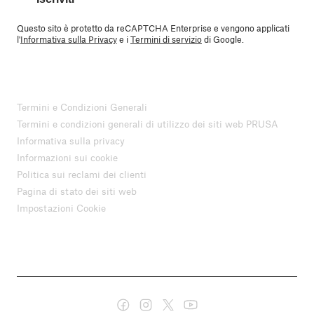
Questo sito è protetto da reCAPTCHA Enterprise e vengono applicati
l'
Informativa sulla Privacy
e i
Termini di servizio
di Google.
Termini e Condizioni Generali
Termini e condizioni generali di utilizzo dei siti web PRUSA
Informativa sulla privacy
Informazioni sui cookie
Politica sui reclami dei clienti
Pagina di stato dei siti web
Impostazioni Cookie