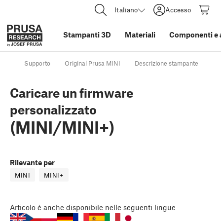
Italiano
Accesso
Stampanti 3D
Materiali
Componenti e 
Supporto
Original Prusa MINI
Descrizione stampante
Ca
Caricare un firmware
personalizzato
(MINI/MINI+)
Rilevante per
MINI
MINI+
Articolo
è anche disponibile nelle seguenti lingue