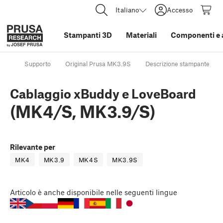
Italiano
Accesso
Stampanti 3D
Materiali
Componenti e 
Supporto
Original Prusa MK3.9S
Descrizione stampante
Cablaggio xBuddy e LoveBoard
(MK4/S, MK3.9/S)
Rilevante per
MK4
MK3.9
MK4S
MK3.9S
Articolo
è anche disponibile nelle seguenti lingue