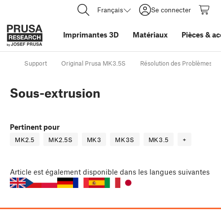
Français
Se connecter
Imprimantes 3D
Matériaux
Pièces
&
ac
Support
Original Prusa MK3.5S
Résolution des Problèmes de
Sous-extrusion
Pertinent pour
MK2.5
MK2.5S
MK3
MK3S
MK3.5
+
Article
est également disponible dans les langues suivantes