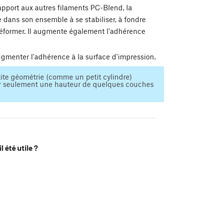
pport aux autres filaments PC-Blend, la
e dans son ensemble à se stabiliser, à fondre
déformer. Il augmente également l'adhérence
gmenter l'adhérence à la surface d'impression.
etite géométrie (comme un petit cylindre)
oir seulement une hauteur de quelques couches
l été utile ?