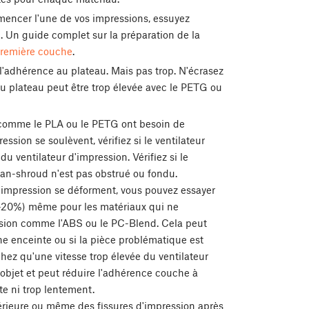
encer l'une de vos impressions, essuyez
. Un guide complet sur la préparation de la
première couche
.
adhérence au plateau. Mais pas trop. N'écrasez
u plateau peut être trop élevée avec le PETG ou
comme le PLA ou le PETG ont besoin de
ssion se soulèvent, vérifiez si le ventilateur
u ventilateur d'impression. Vérifiez si le
 fan-shroud n'est pas obstrué ou fondu.
e impression se déforment, vous pouvez essayer
(10-20%) même pour les matériaux qui ne
sion comme l'ABS ou le PC-Blend. Cela peut
e enceinte ou si la pièce problématique est
hez qu'une vitesse trop élevée du ventilateur
'objet et peut réduire l'adhérence couche à
ite ni trop lentement.
rieure ou même des fissures d'impression après