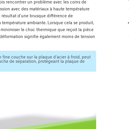
ois rencontrer un problème avec les coins de
ression avec des matériaux à haute température
e résultat d'une brusque différence de
a température ambiante. Lorsque cela se produit,
de minimiser le choc thermique que reçoit la pièce
 déformation signifie également moins de tension
 fine couche sur la plaque d'acier à froid, peut
ouche de séparation, protégeant la plaque de