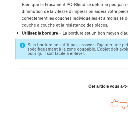
Bien que le Prusament PC-Blend se déforme peu par ra
diminution de la vitesse d'impression aidera votre pièc
correctement les couches individuelles et à moins se 
couche à couche et la résistance des pièces.
Utilisez la bordure
– La bordure est un bon moyen d'au
Si la bordure ne suffit pas, essayez d'ajouter une p
spécifiquement à la zone coupable. L'objet doit av
pour qu'il soit facile à enlever.
Cet article vous a-t-i