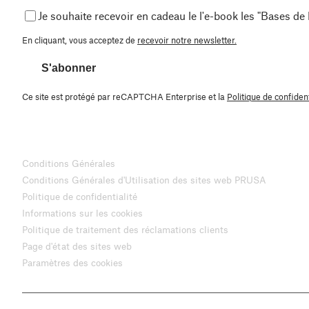
Je souhaite recevoir en cadeau le l'e-book les "Bases de
En cliquant, vous acceptez de
recevoir notre newsletter.
S'abonner
Ce site est protégé par reCAPTCHA Enterprise et la
Politique de confident
Conditions Générales
Conditions Générales d'Utilisation des sites web PRUSA
Politique de confidentialité
Informations sur les cookies
Politique de traitement des réclamations clients
Page d'état des sites web
Paramètres des cookies