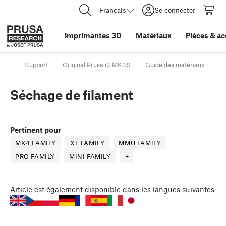
Français
Se connecter
Imprimantes 3D
Matériaux
Pièces
&
ac
Support
Original Prusa i3 MK3S
Guide des matériaux
Sé
Séchage de filament
Pertinent pour
MK4 FAMILY
XL FAMILY
MMU FAMILY
PRO FAMILY
MINI FAMILY
+
Article
est également disponible dans les langues suivantes