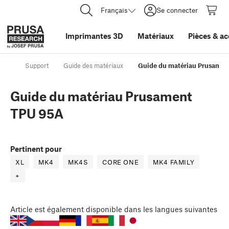
Français
Se connecter
Imprimantes 3D
Matériaux
Pièces
&
ac
Support
Guide des matériaux
Guide du matériau Prusamen
Guide du matériau Prusament
TPU 95A
Pertinent pour
XL
MK4
MK4S
CORE ONE
MK4 FAMILY
+
Article
est également disponible dans les langues suivantes