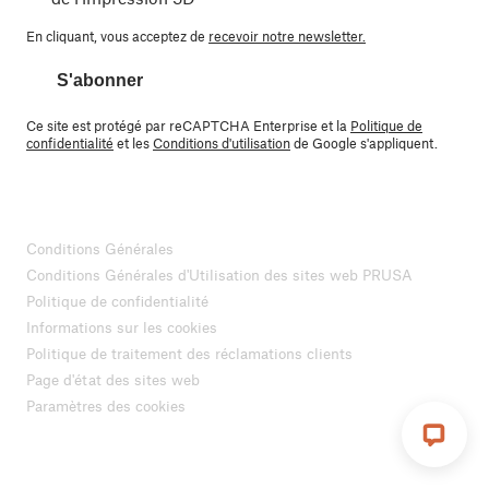
En cliquant, vous acceptez de
recevoir notre newsletter.
S'abonner
Ce site est protégé par reCAPTCHA Enterprise et la
Politique de
confidentialité
et les
Conditions d'utilisation
de Google s'appliquent.
Conditions Générales
Conditions Générales d'Utilisation des sites web PRUSA
Politique de confidentialité
Informations sur les cookies
Politique de traitement des réclamations clients
Page d'état des sites web
Paramètres des cookies