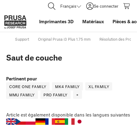
Français
Se connecter
Imprimantes 3D
Matériaux
Pièces
&
ac
Support
Original Prusa i3 Plus 1.75 mm
Résolution des Probl
Saut de couche
Pertinent pour
CORE ONE FAMILY
MK4 FAMILY
XL FAMILY
MMU FAMILY
PRO FAMILY
+
Article
est également disponible dans les langues suivantes