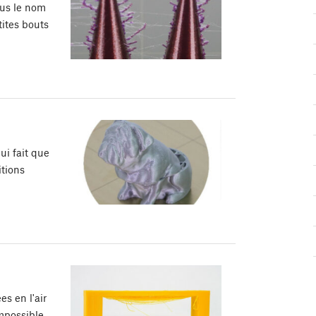
ous le nom
tites bouts
ui fait que
itions
s en l'air
mpossible,