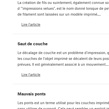
La création de fils ou suintement, également connue s
d '"impressions velues", est le nom donné lorsque de pe
de filament sont laissées sur un modèle imprimé.…
Lire l'article
Saut de couche
Le décalage de couche est un problème d'impression, q
les couches de l'objet imprimé se décalent de leurs pos
prévues. Il est généralement associé à un mouvement…
Lire l'article
Mauvais ponts
Les ponts est un terme utilisé pour les couches imprimée
sans utiliser de support. Cela peut sembler un exploit i