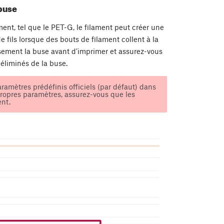
 buse
ent, tel que le PET-G, le filament peut créer une
e fils lorsque des bouts de filament collent à la
sement la buse avant d’imprimer et assurez-vous
 éliminés de la buse.
amètres prédéfinis officiels (par défaut) dans
ropres paramètres, assurez-vous que les
nt.