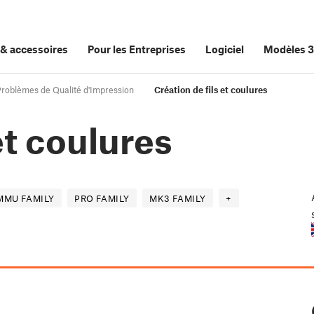
&
accessoires
Pour les Entreprises
Logiciel
Modèles 
Problèmes de Qualité d'Impression
Création de fils et coulures
et coulures
MMU FAMILY
PRO FAMILY
MK3 FAMILY
+