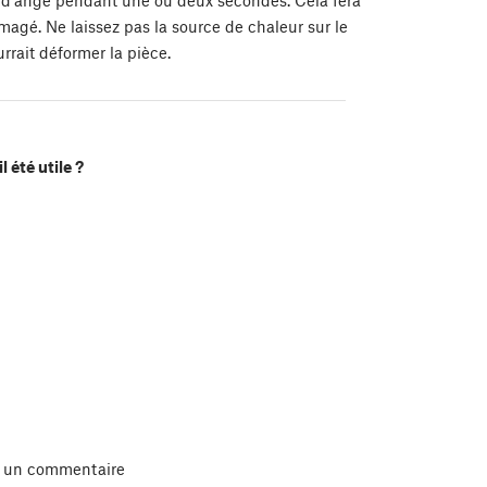
 d'ange pendant une ou deux secondes. Cela fera
mmagé. Ne laissez pas la source de chaleur sur le
rait déformer la pièce.
l été utile ?
r un commentaire