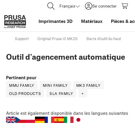
Français
Se connecter
Imprimantes 3D
Matériaux
Pièces
&
ac
Support
Original Prusa i3 MK2S
Barre d'outil du haut
Ou
Outil d'agencement automatique
Pertinent pour
MMU FAMILY
MINI FAMILY
MK3 FAMILY
OLD PRODUCTS
SLA FAMILY
+
Article
est également disponible dans les langues suivantes