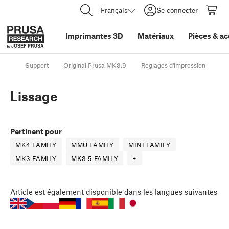
Français
Se connecter
Imprimantes 3D
Matériaux
Pièces
&
ac
Support
Original Prusa MK3.9
Réglages d'impression
Li
Lissage
Pertinent pour
MK4 FAMILY
MMU FAMILY
MINI FAMILY
MK3 FAMILY
MK3.5 FAMILY
+
Article
est également disponible dans les langues suivantes