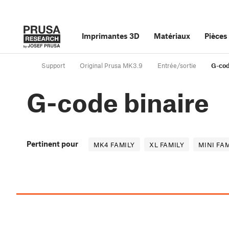
Imprimantes 3D
Matériaux
Pièces
Support
Original Prusa MK3.9
Entrée/sortie
G-cod
G-code binaire
Pertinent pour
MK4 FAMILY
XL FAMILY
MINI FA