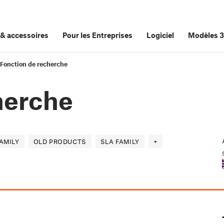
&
accessoires
Pour les Entreprises
Logiciel
Modèles 
Fonction de recherche
herche
AMILY
OLD PRODUCTS
SLA FAMILY
+