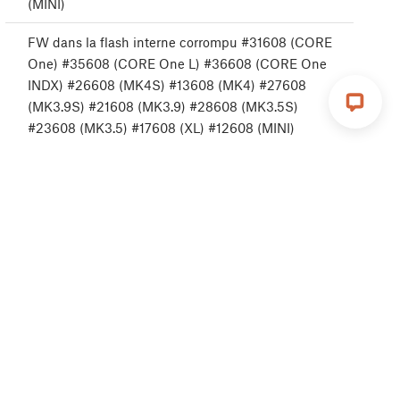
(MINI)
FW dans la flash interne corrompu #31608 (CORE
One) #35608 (CORE One L) #36608 (CORE One
INDX) #26608 (MK4S) #13608 (MK4) #27608
(MK3.9S) #21608 (MK3.9) #28608 (MK3.5S)
#23608 (MK3.5) #17608 (XL) #12608 (MINI)
Type d'imprimante non pris en charge #31610
(CORE One) #35610 (CORE One L) #36610 (CORE
One INDX) #26610 (MK4S) #13610 (MK4) #27610
(MK3.9S) #21610 (MK3.9) #28610 (MK3.5S)
#23610 (MK3.5)
Version d'imprimante non prise en charge #31611
(CORE One) #35611 (CORE One L) #36611 (CORE
One INDX) #26611 (MK4S) #13611 (MK4) #27611
(MK3.9S) #21611 (MK3.9) #28611 (MK3.5S) #23611
(MK3.5) #17611 (XL) #12611 (MINI)