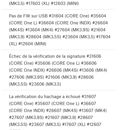
(MK3.5) #17603 (XL) #12603 (MINI)
Pas de FW sur USB #31604 (CORE One) #35604
(CORE One L) #36604 (CORE One INDX) #26604
(MK4S) #13604 (MK4) #27604 (MK3.9S) #21604
(MK3.9) #28604 (MK3.5S) #23604 (MK3.5) #17604
(XL) #12604 (MINI)
Échec de la vérification de la signature #31606
(CORE One) #35606 (CORE One L) #36606
(CORE One INDX) #26606 (MK4S) #13606 (MK4)
#27606 (MK3.9S) #21606 (MK3.9) #28606
(MK3.5S) #23606 (MK3.5)
La vérification du hachage a échoué #31607
(CORE One) #35607 (CORE One L) #36607
(CORE One INDX) #26607 (MK4S) #13607 (MK4)
#27607 (MK3.9S) #21607 (MK3.9) #28607
(MK3.5S) #23607 (MK3.5) #17607 (XL) #12607