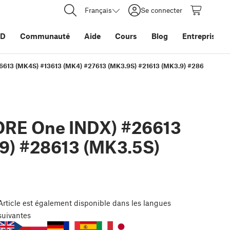
Français
Se connecter
3D
Communauté
Aide
Cours
Blog
Entreprise
26613 (MK4S) #13613 (MK4) #27613 (MK3.9S) #21613 (MK3.9) #28613 (MK3
ORE One INDX) #26613
9) #28613 (MK3.5S)
Article
est également disponible dans les langues
suivantes