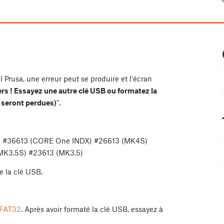
 Prusa, une erreur peut se produire et l'écran
ers ! Essayez une autre clé USB ou formatez la
s seront perdues)
".
L) #36613 (CORE One INDX) #26613 (MK4S)
MK3.5S) #23613 (MK3.5)
re la clé USB.
 FAT32
. Après avoir formaté la clé USB, essayez à