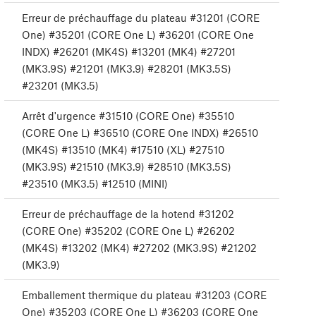
Erreur de préchauffage du plateau #31201 (CORE
One) #35201 (CORE One L) #36201 (CORE One
INDX) #26201 (MK4S) #13201 (MK4) #27201
(MK3.9S) #21201 (MK3.9) #28201 (MK3.5S)
#23201 (MK3.5)
Arrêt d'urgence #31510 (CORE One) #35510
(CORE One L) #36510 (CORE One INDX) #26510
(MK4S) #13510 (MK4) #17510 (XL) #27510
(MK3.9S) #21510 (MK3.9) #28510 (MK3.5S)
#23510 (MK3.5) #12510 (MINI)
Erreur de préchauffage de la hotend #31202
(CORE One) #35202 (CORE One L) #26202
(MK4S) #13202 (MK4) #27202 (MK3.9S) #21202
(MK3.9)
Emballement thermique du plateau #31203 (CORE
One) #35203 (CORE One L) #36203 (CORE One