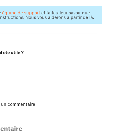
e
équipe de support
et faites-leur savoir que
structions. Nous vous aiderons à partir de là.
l été utile ?
r un commentaire
ntaire