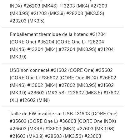
INDX) #26203 (MK4S) #13203 (MK4) #27203
(MK3.9S) #21203 (MK3.9) #28203 (MK3.5S)
#23203 (MK3.5)
Emballement thermique de la hotend #31204
(CORE One) #35204 (CORE One L) #26204
(MK4S) #13204 (MK4) #27204 (MK3.9S) #21204
(MK3.9)
USB non connecté #31602 (CORE One) #35602
(CORE One L) #36602 (CORE One INDX) #26602
(MK4S) #13602 (MK4) #27602 (MK3.9S) #21602
(MK3.9) #28602 (MK3.5S) #23602 (MK3.5) #17602
(XL) #12602 (MINI)
Taille de FW invalide sur USB #31603 (CORE One)
#35603 (CORE One L) #36603 (CORE One INDX)
#26603 (MK4S) #13603 (MK4) #27603 (MK3.9S)
#21603 (MK3.9) #28603 (MK3.5S) #23603