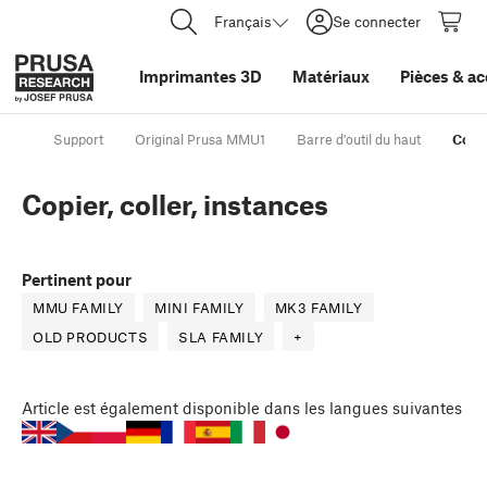
Français
Se connecter
Imprimantes 3D
Matériaux
Pièces
&
ac
Support
Original Prusa MMU1
Barre d'outil du haut
Copie
Copier, coller, instances
Pertinent pour
MMU FAMILY
MINI FAMILY
MK3 FAMILY
OLD PRODUCTS
SLA FAMILY
+
Article
est également disponible dans les langues suivantes