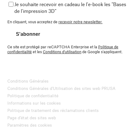
Je souhaite recevoir en cadeau le l'e-book les "Bases
de l'impression 3D"
En cliquant, vous acceptez de
recevoir notre newsletter.
S'abonner
Ce site est protégé par reCAPTCHA Enterprise et la
Politique de
confidentialité
et les
Conditions d'utilisation
de Google s'appliquent.
Conditions Générales
Conditions Générales d'Utilisation des sites web PRUSA
Politique de confidentialité
Informations sur les cookies
Politique de traitement des réclamations clients
Page d'état des sites web
Paramètres des cookies