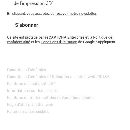
de l'impression 3D"
En cliquant, vous acceptez de
recevoir notre newsletter.
S'abonner
Ce site est protégé par reCAPTCHA Enterprise et la
Politique de
confidentialité
et les
Conditions d'utilisation
de Google s'appliquent.
Conditions Générales
Conditions Générales d'Utilisation des sites web PRUSA
Politique de confidentialité
Informations sur les cookies
Politique de traitement des réclamations clients
Page d'état des sites web
Paramètres des cookies