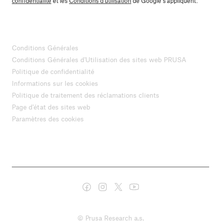
confidentialité
et les
Conditions d'utilisation
de Google s'appliquent.
Conditions Générales
Conditions Générales d'Utilisation des sites web PRUSA
Politique de confidentialité
Informations sur les cookies
Politique de traitement des réclamations clients
Page d'état des sites web
Paramètres des cookies
© Prusa Research a.s.