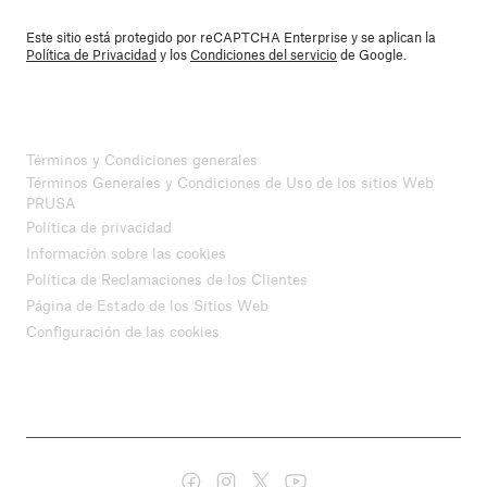
Este sitio está protegido por reCAPTCHA Enterprise y se aplican la
Política de Privacidad
y los
Condiciones del servicio
de Google.
Términos y Condiciones generales
Términos Generales y Condiciones de Uso de los sitios Web
PRUSA
Política de privacidad
Información sobre las cookies
Política de Reclamaciones de los Clientes
Página de Estado de los Sitios Web
Configuración de las cookies