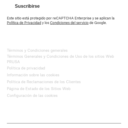
Suscribirse
Este sitio está protegido por reCAPTCHA Enterprise y se aplican la
Política de Privacidad
y los
Condiciones del servicio
de Google.
Términos y Condiciones generales
Términos Generales y Condiciones de Uso de los sitios Web
PRUSA
Política de privacidad
Información sobre las cookies
Política de Reclamaciones de los Clientes
Página de Estado de los Sitios Web
Configuración de las cookies