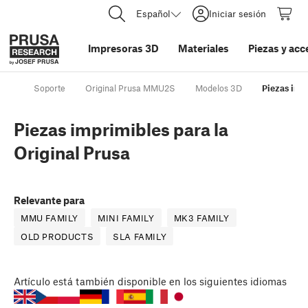
Español
Iniciar sesión
Impresoras 3D
Materiales
Piezas y acc
Soporte
Original Prusa MMU2S
Modelos 3D
Piezas imp
Piezas imprimibles para la
Original Prusa
Relevante para
MMU FAMILY
MINI FAMILY
MK3 FAMILY
OLD PRODUCTS
SLA FAMILY
Artículo
está también disponible en los siguientes idiomas