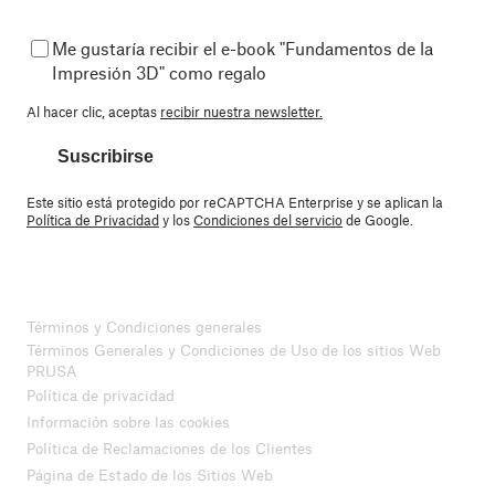
Me gustaría recibir el e-book "Fundamentos de la
Impresión 3D" como regalo
Al hacer clic, aceptas
recibir nuestra newsletter.
Suscribirse
Este sitio está protegido por reCAPTCHA Enterprise y se aplican la
Política de Privacidad
y los
Condiciones del servicio
de Google.
Términos y Condiciones generales
Términos Generales y Condiciones de Uso de los sitios Web
PRUSA
Política de privacidad
Información sobre las cookies
Política de Reclamaciones de los Clientes
Página de Estado de los Sitios Web