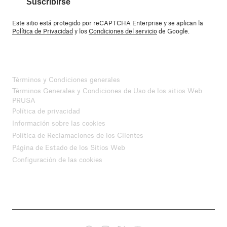
Suscribirse
Este sitio está protegido por reCAPTCHA Enterprise y se aplican la
Política de Privacidad
y los
Condiciones del servicio
de Google.
Términos y Condiciones generales
Términos Generales y Condiciones de Uso de los sitios Web
PRUSA
Política de privacidad
Información sobre las cookies
Política de Reclamaciones de los Clientes
Página de Estado de los Sitios Web
Configuración de las cookies