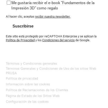
Me gustaría recibir el e-book "Fundamentos de la
Impresión 3D" como regalo
Al hacer clic, aceptas
recibir nuestra newsletter.
Suscribirse
Este sitio está protegido por reCAPTCHA Enterprise y se aplican la
Política de Privacidad
y los
Condiciones del servicio
de Google.
Términos y Condiciones generales
Términos Generales y Condiciones de Uso de los sitios Web
PRUSA
Política de privacidad
Información sobre las cookies
Política de Reclamaciones de los Clientes
Página de Estado de los Sitios Web
Configuración de las cookies