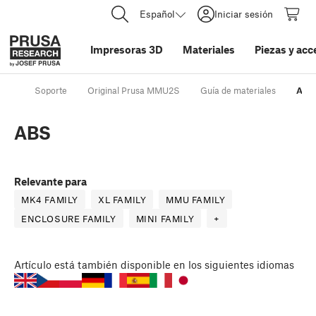
Español
Iniciar sesión
Impresoras 3D
Materiales
Piezas y acc
Soporte
Original Prusa MMU2S
Guía de materiales
ABS
ABS
Relevante para
MK4 FAMILY
XL FAMILY
MMU FAMILY
ENCLOSURE FAMILY
MINI FAMILY
+
Artículo
está también disponible en los siguientes idiomas