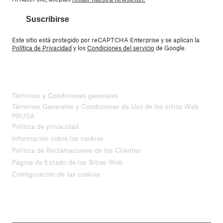
Suscribirse
Este sitio está protegido por reCAPTCHA Enterprise y se aplican la
Política de Privacidad
y los
Condiciones del servicio
de Google.
Términos y Condiciones generales
Términos Generales y Condiciones de Uso de los sitios Web
PRUSA
Política de privacidad
Información sobre las cookies
Política de Reclamaciones de los Clientes
Página de Estado de los Sitios Web
Configuración de las cookies