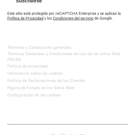
Suscribirse
Este sitio está protegido por reCAPTCHA Enterprise y se aplican la
Política de Privacidad
y los
Condiciones del servicio
de Google.
Términos y Condiciones generales
Términos Generales y Condiciones de Uso de los sitios Web
PRUSA
Política de privacidad
Información sobre las cookies
Política de Reclamaciones de los Clientes
Página de Estado de los Sitios Web
Configuración de las cookies