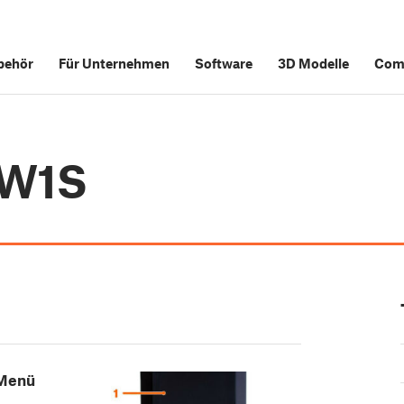
behör
Für Unternehmen
Software
3D Modelle
Com
CW1S
-Menü