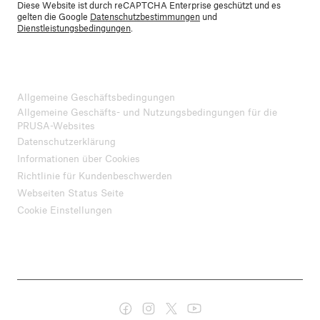
Diese Website ist durch reCAPTCHA Enterprise geschützt und es
gelten die Google
Datenschutzbestimmungen
und
Dienstleistungsbedingungen
.
Allgemeine Geschäftsbedingungen
Allgemeine Geschäfts- und Nutzungsbedingungen für die
PRUSA-Websites
Datenschutzerklärung
Informationen über Cookies
Richtlinie für Kundenbeschwerden
Webseiten Status Seite
Cookie Einstellungen