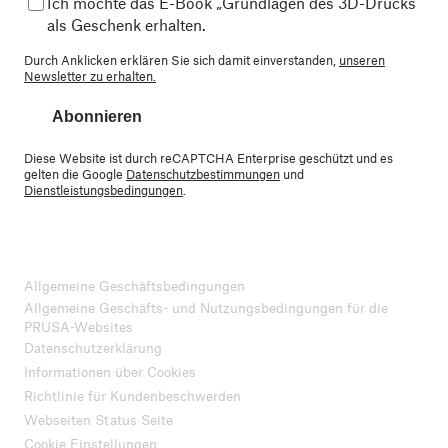
Ich möchte das E-Book „Grundlagen des 3D-Drucks“
als Geschenk erhalten.
Durch Anklicken erklären Sie sich damit einverstanden,
unseren
Newsletter zu erhalten.
Abonnieren
Diese Website ist durch reCAPTCHA Enterprise geschützt und es
gelten die Google
Datenschutzbestimmungen
und
Dienstleistungsbedingungen
.
Allgemeine Geschäftsbedingungen
Allgemeine Geschäfts- und Nutzungsbedingungen für die
PRUSA-Websites
Datenschutzerklärung
Informationen über Cookies
Richtlinie für Kundenbeschwerden
Webseiten Status Seite
Cookie Einstellungen