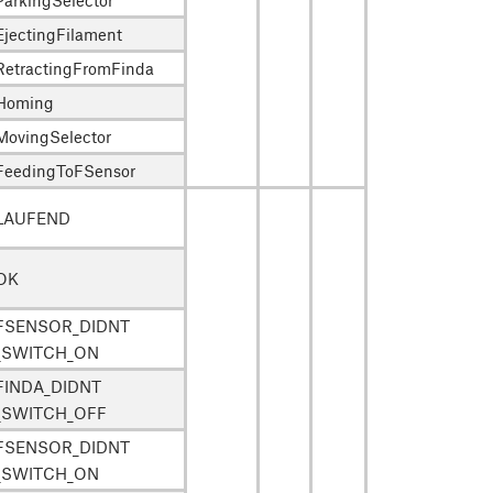
EjectingFilament
RetractingFromFinda
Homing
MovingSelector
FeedingToFSensor
LAUFEND
OK
FSENSOR_DIDNT
_SWITCH_ON
FINDA_DIDNT
_SWITCH_OFF
FSENSOR_DIDNT
_SWITCH_ON