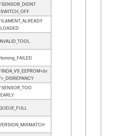
FSENSOR_DIDNT
_SWITCH_OFF
FILAMENT_ALREADY
_LOADED
INVALID_TOOL
Homing_FAILED
FINDA_VS_EEPROM<br
/>_DISREPANCY
FSENSOR_TOO
_EARLY
QUEUE_FULL
VERSION_MISMATCH