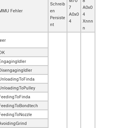
M70
8
Schreib
7
A0x0
MMU Fehler
en
A0x0
4
Persiste
4
Xnnn
nt
n
leer
OK
EngagingIdler
DisengagingIdler
UnloadingToFinda
UnloadingToPulley
FeedingToFinda
FeedingToBondtech
FeedingToNozzle
AvoidingGrind