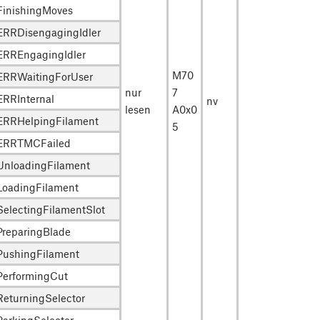
FinishingMoves
ERRDisengagingIdler
ERREngagingIdler
M70
ERRWaitingForUser
nur
7
ERRInternal
nv
lesen
A0x0
ERRHelpingFilament
5
ERRTMCFailed
UnloadingFilament
LoadingFilament
SelectingFilamentSlot
PreparingBlade
PushingFilament
PerformingCut
ReturningSelector
ParkingSelector