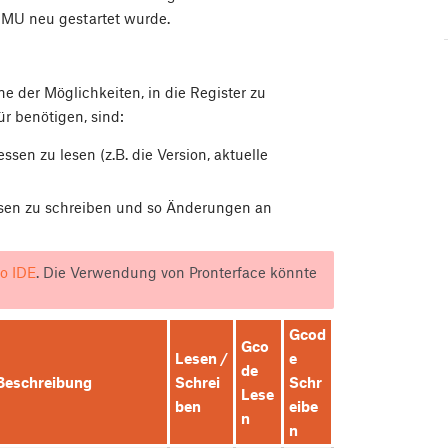
MU neu gestartet wurde.
e der Möglichkeiten, in die Register zu
ür benötigen, sind:
en zu lesen (z.B. die Version, aktuelle
sen zu schreiben und so Änderungen an
o IDE
. Die Verwendung von Pronterface könnte
Gcod
Gco
Lesen /
e
de
Beschreibung
Schrei
Schr
Lese
ben
eibe
n
n