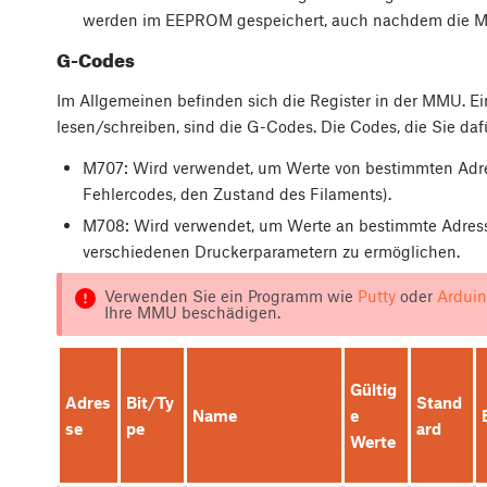
werden im EEPROM gespeichert, auch nachdem die M
G-Codes
Im Allgemeinen befinden sich die Register in der MMU. Ein
lesen/schreiben, sind die G-Codes. Die Codes, die Sie daf
M707: Wird verwendet, um Werte von bestimmten Adress
Fehlercodes, den Zustand des Filaments).
M708: Wird verwendet, um Werte an bestimmte Adres
verschiedenen Druckerparametern zu ermöglichen.
Verwenden Sie ein Programm wie
Putty
oder
Arduin
Ihre MMU beschädigen.
Gültig
Adres
Bit/Ty
Stand
Name
e
se
pe
ard
Werte