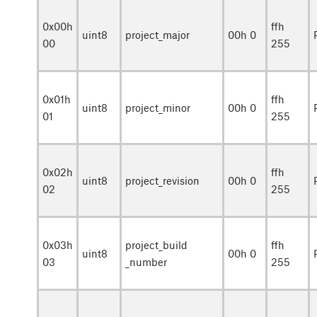
0x00h
ffh
uint8
project_major
00h 0
00
255
0x01h
ffh
uint8
project_minor
00h 0
01
255
0x02h
ffh
uint8
project_revision
00h 0
02
255
0x03h
project_build
ffh
uint8
00h 0
03
_number
255