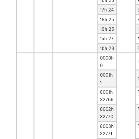
17h 24
18h 25
19h 26
1ah 27
1bh 28
0000h
0
0001h
1
8001h
32769
8002h
32770
8003h
32771