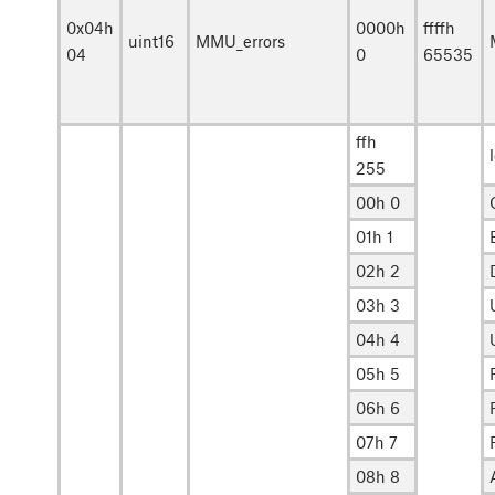
0x04h
0000h
ffffh
uint16
MMU_errors
04
0
65535
ffh
255
00h 0
01h 1
02h 2
03h 3
04h 4
05h 5
06h 6
07h 7
08h 8