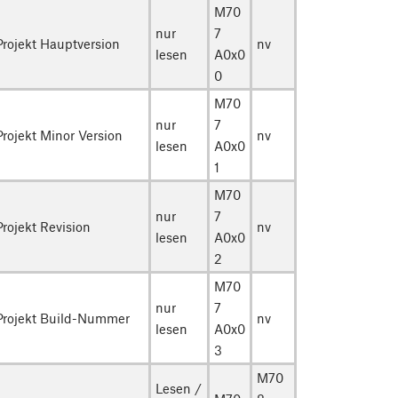
M70
nur
7
Projekt Hauptversion
nv
lesen
A0x0
0
M70
nur
7
Projekt Minor Version
nv
lesen
A0x0
1
M70
nur
7
Projekt Revision
nv
lesen
A0x0
2
M70
nur
7
Projekt Build-Nummer
nv
lesen
A0x0
3
M70
Lesen /