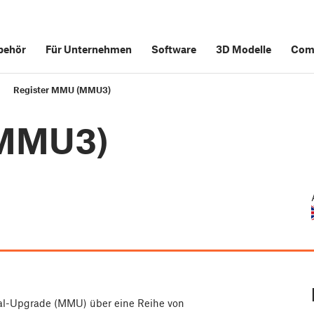
behör
Für Unternehmen
Software
3D Modelle
Com
Register MMU (MMU3)
(MMU3)
rial-Upgrade (MMU) über eine Reihe von