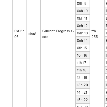
09h 9
0ah 10
0bh 11
0ch 12
0x05h
Current_Progress_C
ffh
0dh 13
uint8
05
ode
255
0eh 14
0fh 15
10h 16
11h 17
11h 18
12h 19
13h 20
14h 21
15h 22
16h 23