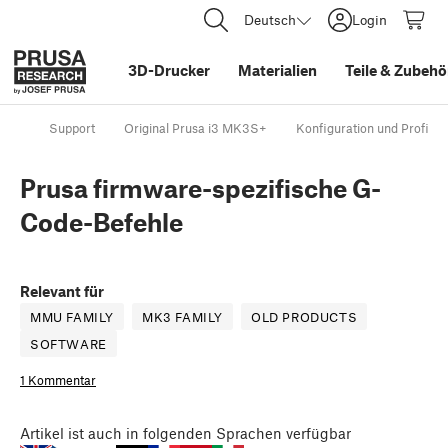
Deutsch
Login
3D-Drucker
Materialien
Teile
&
Zubehö
Support
Original Prusa i3 MK3S+
Konfiguration und Profile
Prusa firmware-spezifische G-
Code-Befehle
Relevant für
MMU FAMILY
MK3 FAMILY
OLD PRODUCTS
SOFTWARE
1 Kommentar
Artikel
ist auch in folgenden Sprachen verfügbar