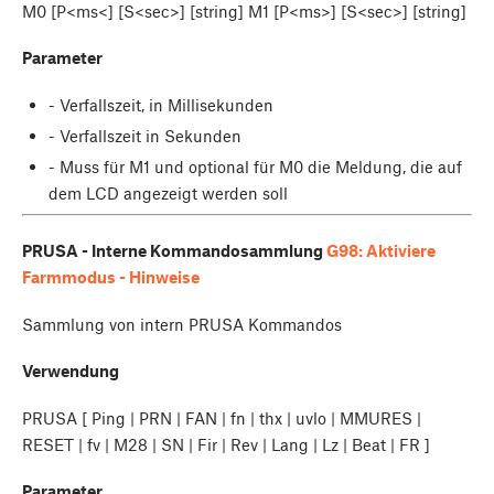
M0 [P<ms<] [S<sec>] [string] M1 [P<ms>] [S<sec>] [string]
Parameter
- Verfallszeit, in Millisekunden
- Verfallszeit in Sekunden
- Muss für M1 und optional für M0 die Meldung, die auf
dem LCD angezeigt werden soll
PRUSA - Interne Kommandosammlung
G98: Aktiviere
Farmmodus - Hinweise
Sammlung von intern PRUSA Kommandos
Verwendung
PRUSA [ Ping | PRN | FAN | fn | thx | uvlo | MMURES |
RESET | fv | M28 | SN | Fir | Rev | Lang | Lz | Beat | FR ]
Parameter