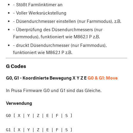
- Stößt Farmlinktimer an
- Voller Werksrückstellung
- Düsendurchmesser einstellen (nur Farmmodus), z.B.
- Überprüfung des Düsendurchmessers (nur
Farmmodus), funktioniert wie M862.1 P z.B.
- druckt Düsendurchmesser (nur Farmmodus),
funktioniert wie M862.1 P z.B.
G Codes
G0, G1 - Koordinierte Bewegung X Y Z E
G0 & G1: Move
In Prusa Firmware G0 und G1 sind das Gleiche.
Verwendung
G0 [ X | Y | Z | E | F | S ]