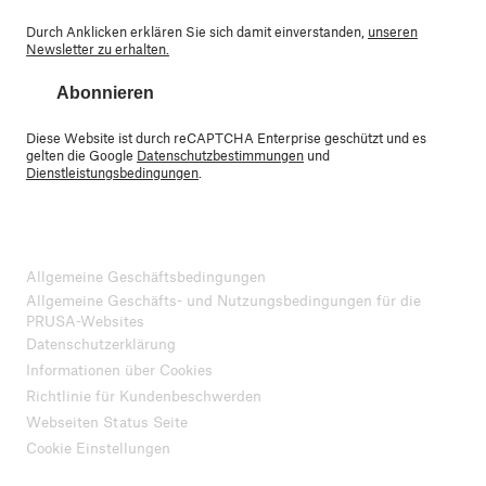
Durch Anklicken erklären Sie sich damit einverstanden,
unseren
Newsletter zu erhalten.
Abonnieren
Diese Website ist durch reCAPTCHA Enterprise geschützt und es
gelten die Google
Datenschutzbestimmungen
und
Dienstleistungsbedingungen
.
Allgemeine Geschäftsbedingungen
Allgemeine Geschäfts- und Nutzungsbedingungen für die
PRUSA-Websites
Datenschutzerklärung
Informationen über Cookies
Richtlinie für Kundenbeschwerden
Webseiten Status Seite
Cookie Einstellungen