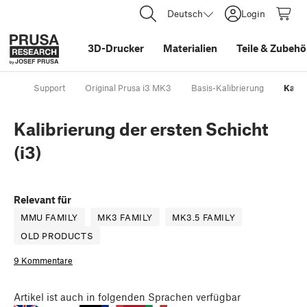
Deutsch
Login
3D-Drucker
Materialien
Teile
&
Zubehö
Support
Original Prusa i3 MK3
Basis-Kalibrierung
Kalib
Kalibrierung der ersten Schicht
(i3)
Relevant für
MMU FAMILY
MK3 FAMILY
MK3.5 FAMILY
OLD PRODUCTS
9 Kommentare
Artikel
ist auch in folgenden Sprachen verfügbar