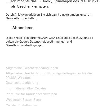
Ich möchte das E-Book „Grundlagen des 3D-Drucks“
als Geschenk erhalten.
Durch Anklicken erklären Sie sich damit einverstanden,
unseren
Newsletter zu erhalten.
Abonnieren
Diese Website ist durch reCAPTCHA Enterprise geschützt und es
gelten die Google
Datenschutzbestimmungen
und
Dienstleistungsbedingungen
.
Allgemeine Geschäftsbedingungen
Allgemeine Geschäfts- und Nutzungsbedingungen für die
PRUSA-Websites
Datenschutzerklärung
Informationen über Cookies
Richtlinie für Kundenbeschwerden
Webseiten Status Seite
Cookie Einstellungen