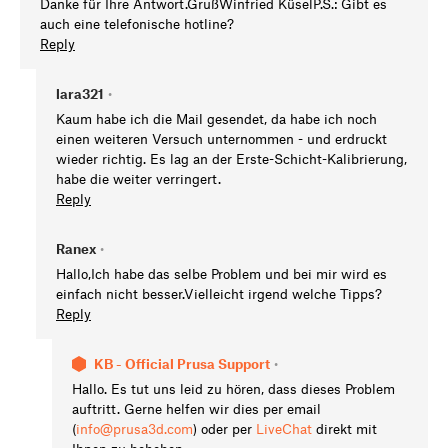
Danke für Ihre Antwort.GrußWinfried KüselP.S.: Gibt es
auch eine telefonische hotline?
Reply
lara321
•
Kaum habe ich die Mail gesendet, da habe ich noch
einen weiteren Versuch unternommen - und erdruckt
wieder richtig. Es lag an der Erste-Schicht-Kalibrierung,
habe die weiter verringert.
Reply
Ranex
•
Hallo,Ich habe das selbe Problem und bei mir wird es
einfach nicht besser.Vielleicht irgend welche Tipps?
Reply
KB - Official Prusa Support
•
Hallo. Es tut uns leid zu hören, dass dieses Problem
auftritt. Gerne helfen wir dies per email
(
info@prusa3d.com
) oder per
LiveChat
direkt mit