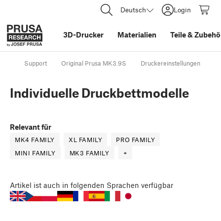
Deutsch
Login
3D-Drucker
Materialien
Teile
&
Zubehö
Support
Original Prusa MK3.9S
Druckereinstellungen
In
Individuelle Druckbettmodelle
Relevant für
MK4 FAMILY
XL FAMILY
PRO FAMILY
MINI FAMILY
MK3 FAMILY
+
Artikel
ist auch in folgenden Sprachen verfügbar