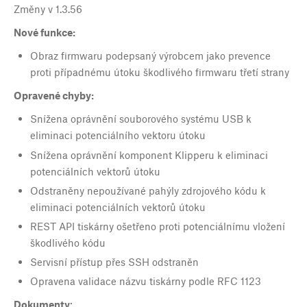
Změny v
1.3.56
Nové funkce:
Obraz firmwaru podepsaný výrobcem jako prevence
proti případnému útoku škodlivého firmwaru třetí strany
Opravené chyby:
Snížena oprávnění souborového systému USB k
eliminaci potenciálního vektoru útoku
Snížena oprávnění komponent Klipperu k eliminaci
potenciálních vektorů útoku
Odstraněny nepoužívané pahýly zdrojového kódu k
eliminaci potenciálních vektorů útoku
REST API tiskárny ošetřeno proti potenciálnímu vložení
škodlivého kódu
Servisní přístup přes SSH odstraněn
Opravena validace názvu tiskárny podle RFC 1123
Dokumenty
: