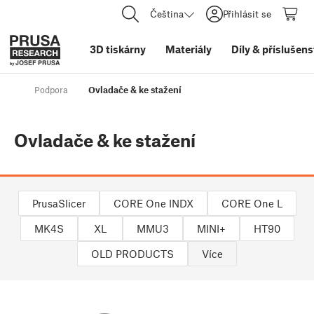
Čeština
Přihlásit se
3D tiskárny
Materiály
Díly
&
příslušens
Podpora
Ovladače & ke stažení
Ovladače & ke stažení
PrusaSlicer
CORE One INDX
CORE One L
MK4S
XL
MMU3
MINI+
HT90
OLD PRODUCTS
Více