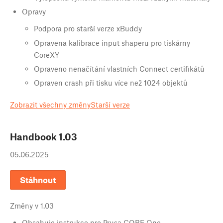
Opravy
Podpora pro starší verze xBuddy
Opravena kalibrace input shaperu pro tiskárny
CoreXY
Opraveno nenačítání vlastních Connect certifikátů
Opraven crash při tisku více než 1024 objektů
Zobrazit všechny změny
Starší verze
Handbook
1.03
05.06.2025
Stáhnout
Změny v
1.03
Obsahuje instrukce pro Prusa CORE One