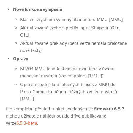
Nové funkce a vylepšení
Masivní zrychlení výměny filamentu u MMU [MMU]
Aktualizované výchozí profily Input Shaperu [C1+,
C1L]
Aktualizované překlady (beta verze neměla přeložené
nové texty)
Opravy
M1704 MMU load test gcode nyní bere v úvahu
mapování nástrojů (toolmapping) [MMU]]
Opraveno odesílání falešných hlášek z MMU do
Prusa Connectu během běžných výměn nástrojů
[MMU]
Pro kompletní přehled funkcí uvedených ve
firmwaru 6.5.3
mohou uživatelé nahlédnout do dříve publikované
verze
6.5.3-beta
.