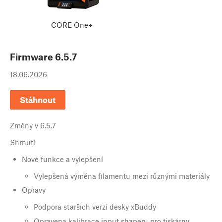
CORE One+
Firmware
6.5.7
18.06.2026
Stáhnout
Změny v
6.5.7
Shrnutí
Nové funkce a vylepšení
Vylepšená výměna filamentu mezi různými materiály
Opravy
Podpora starších verzí desky xBuddy
Opravena kalibrace input shaperu pro tiskárny