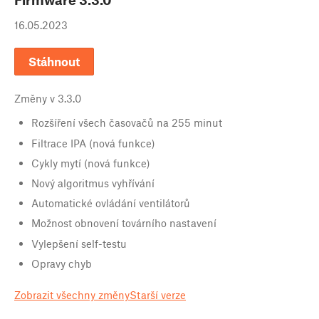
16.05.2023
Stáhnout
Změny v
3.3.0
Rozšíření všech časovačů na 255 minut
Filtrace IPA (nová funkce)
Cykly mytí (nová funkce)
Nový algoritmus vyhřívání
Automatické ovládání ventilátorů
Možnost obnovení továrního nastavení
Vylepšení self-testu
Opravy chyb
Zobrazit všechny změny
Starší verze