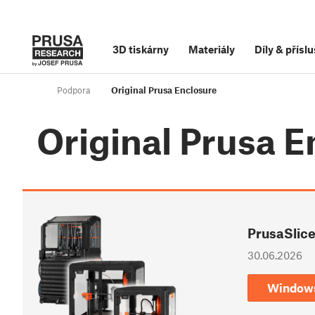
3D tiskárny
Materiály
Díly
&
příslu
Podpora
Original Prusa Enclosure
Original Prusa E
PrusaSlice
30.06.2026
Window