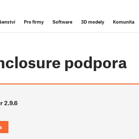
šenství
Pro firmy
Software
3D modely
Komunita
nclosure
podpora
r 2.9.6
s