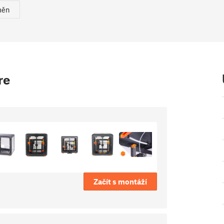
měn
re
Začít s montáží