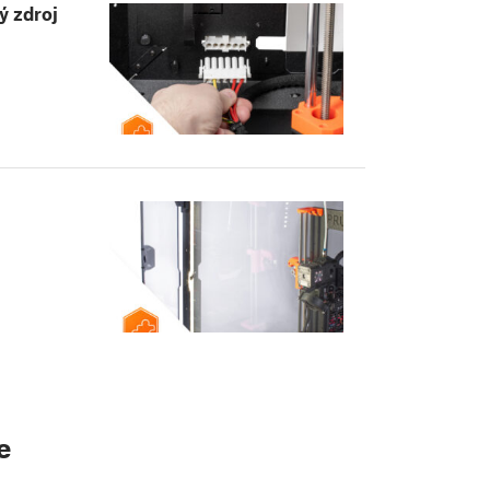
ý zdroj
e