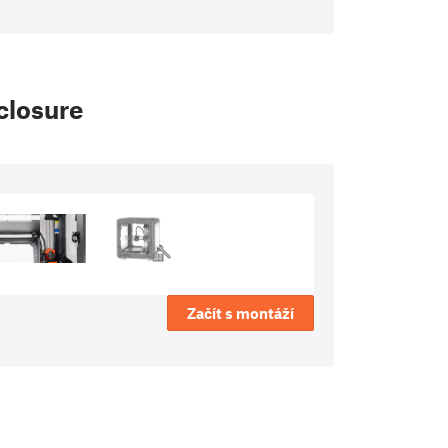
closure
Začít s montáží