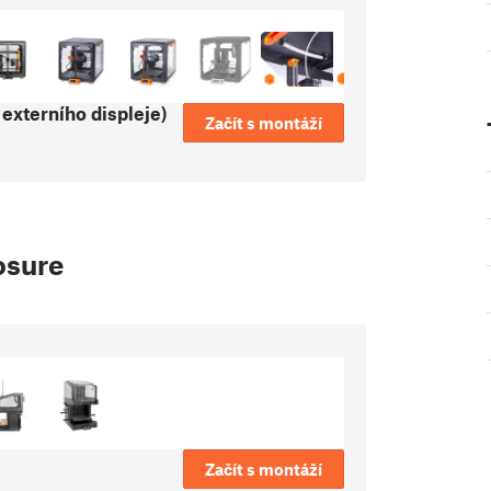
externího displeje)
Začít s montáží
osure
Začít s montáží