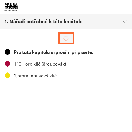
1. Nářadí potřebné k této kapitole
⬢
Pro tuto kapitolu si prosím připravte:
⬢
T10 Torx klíč (šroubovák)
⬢
2,5mm inbusový klíč