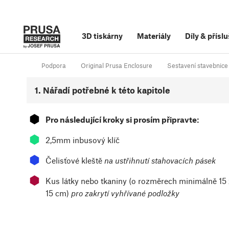
3D tiskárny
Materiály
Díly
&
příslu
Podpora
Original Prusa Enclosure
Sestavení stavebnice 
1. Nářadí potřebné k této kapitole
⬢
Pro následující kroky si prosím připravte:
⬢
2,5mm inbusový klíč
⬢
Čelisťové kleště
na ustřihnutí stahovacích pásek
⬢
Kus látky nebo tkaniny (o rozměrech minimálně 15 
15 cm)
pro zakrytí vyhřívané podložky