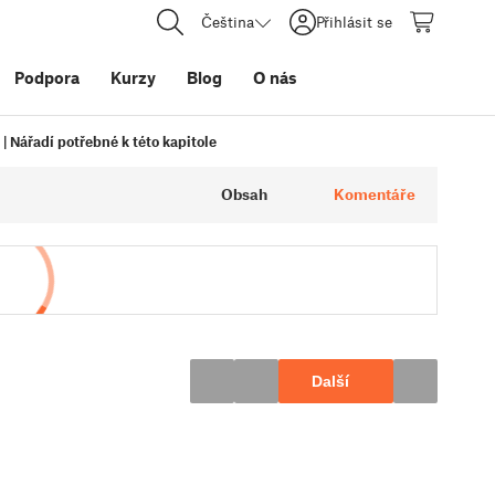
Čeština
Přihlásit se
Podpora
Kurzy
Blog
O nás
| Nářadí potřebné k této kapitole
Obsah
Komentáře
Další