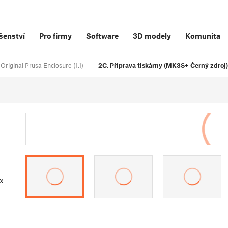
šenství
Pro firmy
Software
3D modely
Komunita
Original Prusa Enclosure (1.1)
2C. Příprava tiskárny (MK3S+ Černý zdroj) 
x