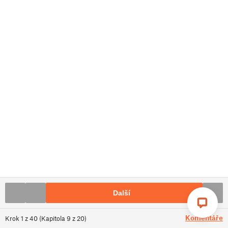
Další
Komentáře
Krok
1
z
40
(
Kapitola
9
z
20
)