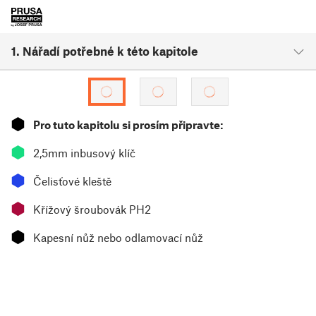
1. Nářadí potřebné k této kapitole
⬢
Pro tuto kapitolu si prosím připravte:
⬢
2,5mm inbusový klíč
⬢
Čelisťové kleště
⬢
Křížový šroubovák PH2
⬢
Kapesní nůž nebo odlamovací nůž