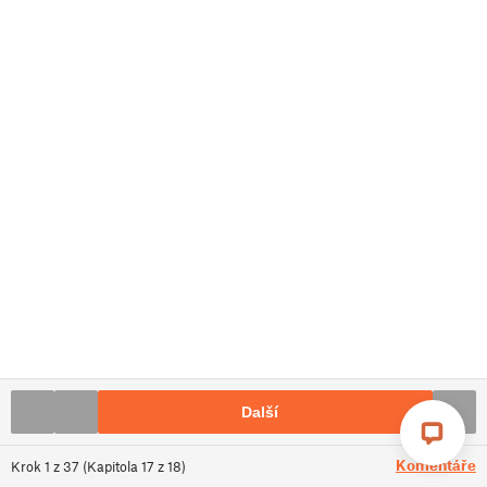
Další
Komentáře
Krok
1
z
37
(
Kapitola
17
z
18
)