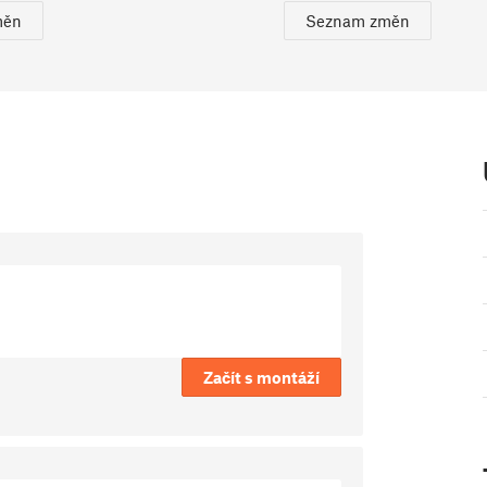
měn
Seznam změn
Začít s montáží