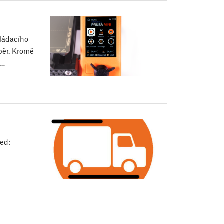
ládacího
ýběr. Kromě
m…
ed: