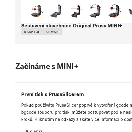
Sestavení stavebnice Original Prusa MINI+
9 KAPITOL
STŘEDNÍ
Začínáme s MINI+
První tisk s PrusaSlicerem
Pokud používáte PrusaSlicer poprvé k vytvoření gcode 
bgcode souboru pro tisk, můžete postupovat podle násl
kroků. Kliknutím na odkazy získáte více informací o d
K článku