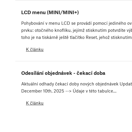
LCD menu (MINI/MINI+)
Pohybování v menu LCD se provádí pomocí jediného ov
prvku: otočného knoflíku, jejímž stisknutím potvrdíte v
toho je na tiskárně ještě tlačítko Reset, jehož stisknutí
K článku
Odesílání objednávek - čekací doba
Aktuální odhady čekací doby nových objednávek Updat
December 10th, 2025 --> Údaje v této tabulce…
K článku