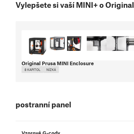
Vylepšete si vaší MINI+ o Origina
Original Prusa MINI Enclosure
8 KAPITOL
NÍZKÁ
postranní panel
Vzorové G-cody