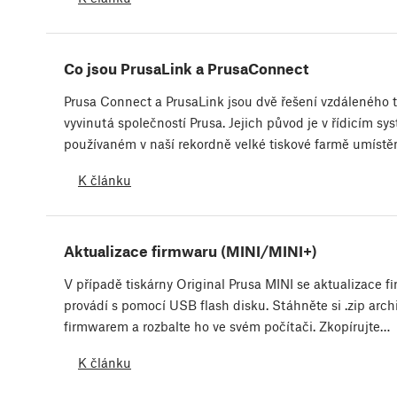
Co jsou PrusaLink a PrusaConnect
Prusa Connect a PrusaLink jsou dvě řešení vzdáleného 
vyvinutá společností Prusa. Jejich původ je v řídicím sy
používaném v naší rekordně velké tiskové farmě umíst
K článku
Aktualizace firmwaru (MINI/MINI+)
V případě tiskárny Original Prusa MINI se aktualizace 
provádí s pomocí USB flash disku. Stáhněte si .zip archi
firmwarem a rozbalte ho ve svém počítači. Zkopírujte…
K článku