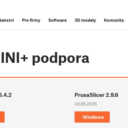
šenství
Pro firmy
Software
3D modely
Komunita
MINI+
podpora
6.4.2
PrusaSlicer 2.9.6
30.06.2026
Windows