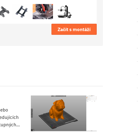
Začít s montáží
nebo
edujících
ostupných…