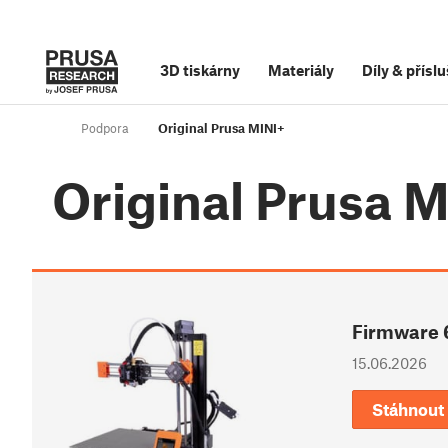
3D tiskárny
Materiály
Díly
&
příslu
Podpora
Original Prusa MINI+
Original Prusa 
Firmware 
15.06.2026
Stáhnout