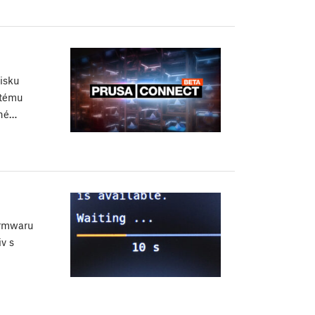
tisku
stému
ěné…
firmwaru
v s