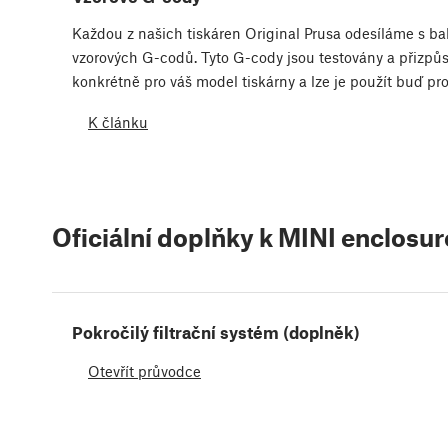
Každou z našich tiskáren Original Prusa odesíláme s b
vzorových G-codů. Tyto G-cody jsou testovány a přizpů
konkrétně pro váš model tiskárny a lze je použít buď pr
K článku
Oficiální doplňky k MINI enclosur
Pokročilý filtrační systém (doplněk)
Otevřít průvodce