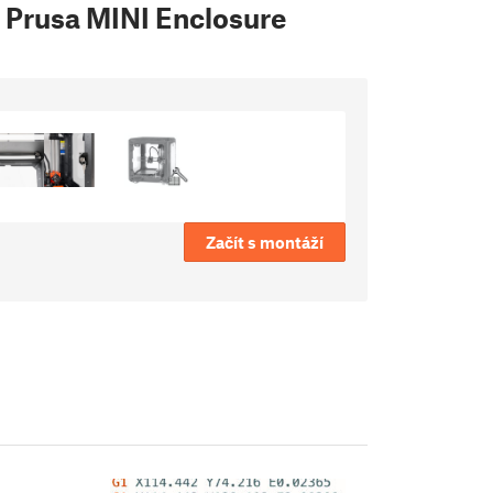
l Prusa MINI Enclosure
Začít s montáží