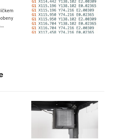
alíčkem
sobeny
o…
e