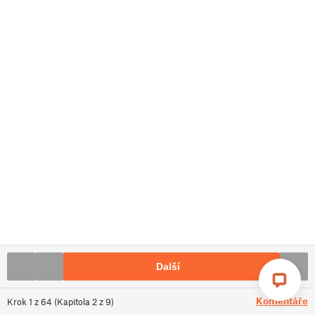
Další
Komentáře
Krok
1
z
64
(
Kapitola
2
z
9
)