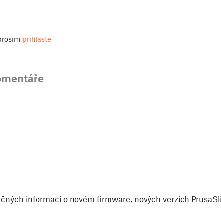
 prosím
přihlaste
omentáře
čných informací o novém firmware, nových verzích PrusaSlic