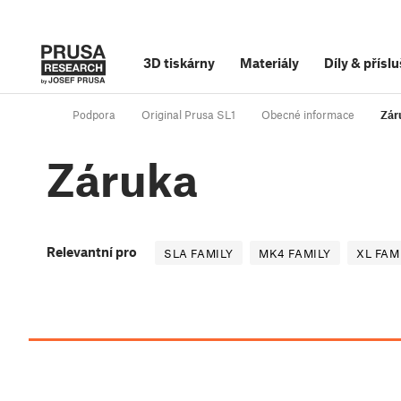
3D tiskárny
Materiály
Díly
&
příslu
Podpora
Original Prusa SL1
Obecné informace
Zár
Záruka
Relevantní pro
SLA FAMILY
MK4 FAMILY
XL FAM