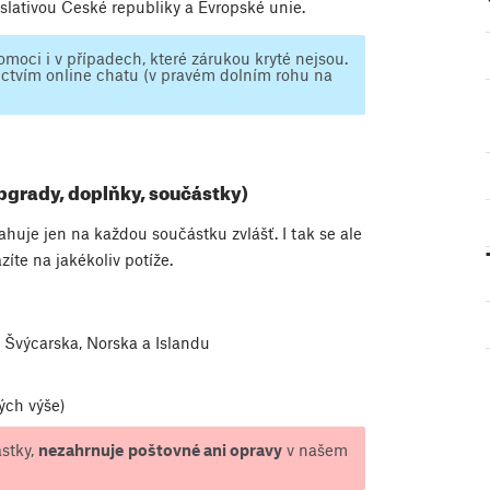
slativou České republiky a Evropské unie.
oci i v případech, které zárukou kryté nejsou.
ictvím online chatu (v pravém dolním rohu na
pgrady, doplňky, součástky)
uje jen na každou součástku zvlášť. I tak se ale
íte na jakékoliv potíže.
, Švýcarska, Norska a Islandu
ých výše)
ástky,
nezahrnuje
poštovné ani opravy
v našem