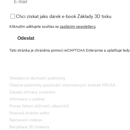
Chci získat jako dárek e-book Základy 3D tisku
Kliknutím udělujete souhlas se
zasíláním newsletteru
.
Odeslat
Tato stránka je chráněna pomocí reCAPTCHA Enterprise a uplatňuje ted
Všeobecné obchodní podmínky
Obecné podmínky používání internetových stránek PRUSA
Zásady ochrany soukromí
Informace o cookies
Proces řešení stížností zákazníků
Stavová stránka webu
Nastavení cookies
Recyklace 3D tiskárny