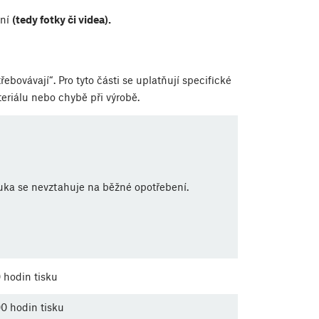
ání
(tedy fotky či videa).
bovávají“. Pro tyto části se uplatňují specifické
riálu nebo chybě při výrobě.
uka se nevztahuje na běžné opotřebení.
 hodin tisku
0 hodin tisku