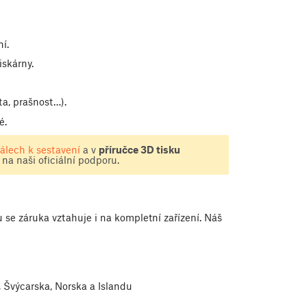
í.
skárny.
ta, prašnost…).
é.
lech k sestavení
a v
příručce 3D tisku
 na naši oficiální podporu.
 se záruka vztahuje i na kompletní zařízení. Náš
, Švýcarska, Norska a Islandu