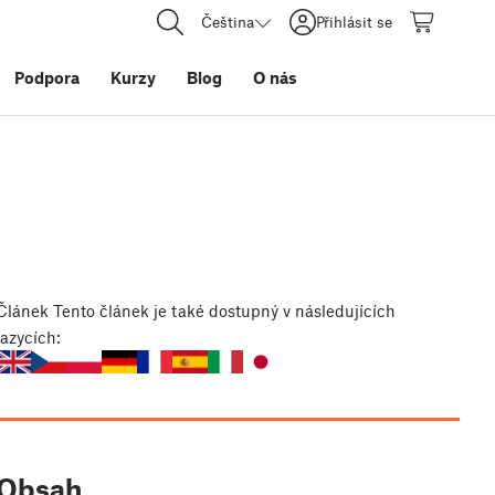
Čeština
Přihlásit se
Podpora
Kurzy
Blog
O nás
Článek
Tento článek je také dostupný v následujících
jazycích:
Obsah