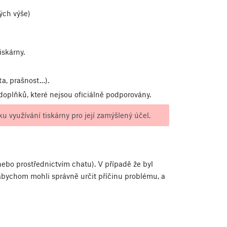
ých výše)
skárny.
ta, prašnost…).
doplňků, které nejsou oficiálně podporovány.
 využívání tiskárny pro její zamýšlený účel.
nebo prostřednictvím chatu). V případě že byl
abychom mohli správně určit příčinu problému, a