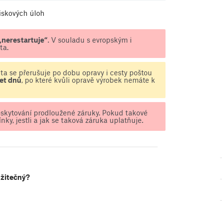
tiskových úloh
„nerestartuje“
. V souladu s evropským i
ta.
ůta se přerušuje po dobu opravy i cesty poštou
et dnů
, po které kvůli opravě výrobek nemáte k
skytování prodloužené záruky. Pokud takové
nky, jestli a jak se taková záruka uplatňuje.
užitečný?