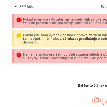
10 
FEP fólie
Pokud jsme poskytli
zdarma náhradní díl
, záruka se
českým právem stále pokračuje původní záruční lhů
Pokud jste nám výrobek poslali k opravě, záruční lh
tam a zpět. Jinými slovy,
záruka se prodlužuje o poč
dispozici.
Nemáme smlouvu s žádnou třetí stranou ohledně po
služby využíváte, prostudujte si jejich smluvní podmí
Byl tento článek 