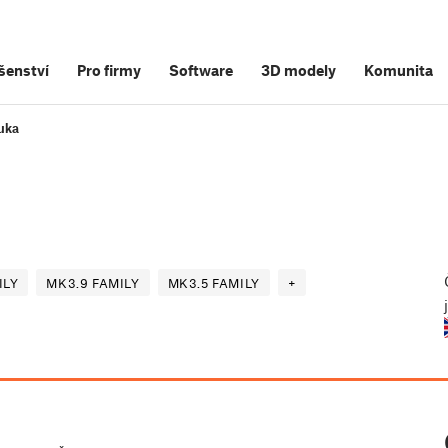
šenství
Pro firmy
Software
3D modely
Komunita
uka
ILY
MK3.9 FAMILY
MK3.5 FAMILY
+