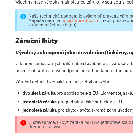
Všechny naše výrobky mají platnou záruku v souladu s legi
Naše technická podpora je ovšem připravená vám pom
Napište nám na
info@prusa3d.com
, nebo prostředn
stránce našeho eshopu).
Záruční lhůty
Výrobky zakoupené jako stavebnice (tiskárny, u
U koupě samostatných dílů nebo stavebnice se záruka vztah
můžete obrátit na naši podporu, pokud při kompletaci naraz
Záruční doba v Evropské unii a ve zbytku světa:
dvouletá záruka
pro spotřebitele z EU, Lichtenštejnska
jednoletá záruka
pro podnikatelské subjekty z EU
jednoletá záruka
pro zbytek světa (kromě zemí uveden
U stavebnice, i když záruka pokrývá jednotlivé souč
firemním servisu.