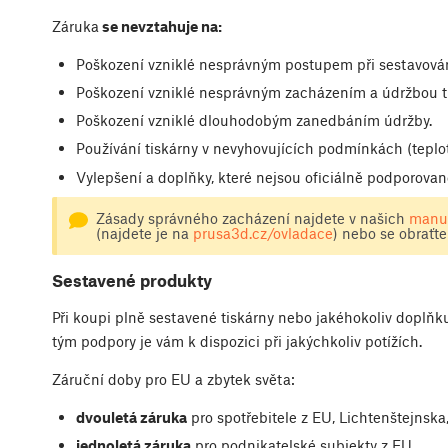
Záruka
se nevztahuje na:
Poškození vzniklé nesprávným postupem při sestavován
Poškození vzniklé nesprávným zacházením a údržbou ti
Poškození vzniklé dlouhodobým zanedbáním údržby.
Používání tiskárny v nevyhovujících podmínkách (teplo
Vylepšení a doplňky, které nejsou oficiálně podporovan
Zásady správného zacházení najdete v našich
manuá
(najdete je na
prusa3d.cz/ovladace
) nebo se obraťte
Sestavené produkty
Při koupi plně sestavené tiskárny nebo jakéhokoliv doplňku
tým podpory je vám k dispozici při jakýchkoliv potížích.
Záruční doby pro EU a zbytek světa:
dvouletá záruka
pro spotřebitele z EU, Lichtenštejnska
jednoletá záruka
pro podnikatelské subjekty z EU