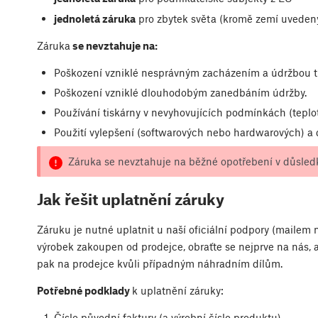
jednoletá záruka
pro zbytek světa (kromě zemí uveden
Záruka
se nevztahuje na:
Poškození vzniklé nesprávným zacházením a údržbou ti
Poškození vzniklé dlouhodobým zanedbáním údržby.
Používání tiskárny v nevyhovujících podmínkách (teplo
Použití vylepšení (softwarových nebo hardwarových) a 
Záruka se nevztahuje na běžné opotřebení v důsledku
Jak řešit uplatnění záruky
Záruku je nutné uplatnit u naší oficiální podpory (mailem 
výrobek zakoupen od prodejce, obraťte se nejprve na nás, 
pak na prodejce kvůli případným náhradním dílům.
Potřebné podklady
k uplatnění záruky:
Číslo původní faktury (a výrobní číslo produktu).