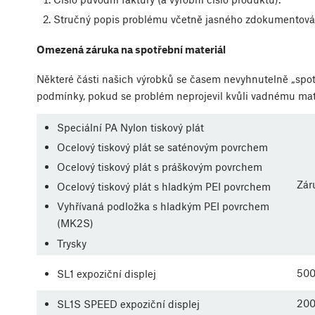
Stručný popis problému včetně jasného zdokumentov
Omezená záruka na spotřební materiál
Některé části našich výrobků se časem nevyhnutelně „spotře
podmínky, pokud se problém neprojevil kvůli vadnému mate
Speciální PA Nylon tiskový plát
Ocelový tiskový plát se saténovým povrchem
Ocelový tiskový plát s práškovým povrchem
Zár
Ocelový tiskový plát s hladkým PEI povrchem
Vyhřívaná podložka s hladkým PEI povrchem
(MK2S)
Trysky
500
SL1 expoziční displej
200
SL1S SPEED expoziční displej