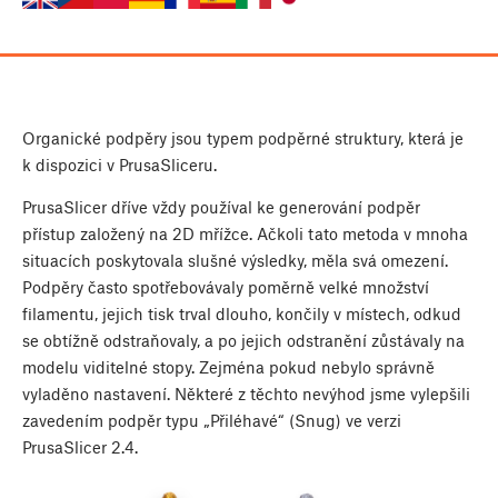
Organické podpěry jsou typem podpěrné struktury, která je
k dispozici v PrusaSliceru.
PrusaSlicer dříve vždy používal ke generování podpěr
přístup založený na 2D mřížce. Ačkoli tato metoda v mnoha
situacích poskytovala slušné výsledky, měla svá omezení.
Podpěry často spotřebovávaly poměrně velké množství
filamentu, jejich tisk trval dlouho, končily v místech, odkud
se obtížně odstraňovaly, a po jejich odstranění zůstávaly na
modelu viditelné stopy. Zejména pokud nebylo správně
vyladěno nastavení. Některé z těchto nevýhod jsme vylepšili
zavedením podpěr typu „Přiléhavé“ (Snug) ve verzi
PrusaSlicer 2.4.