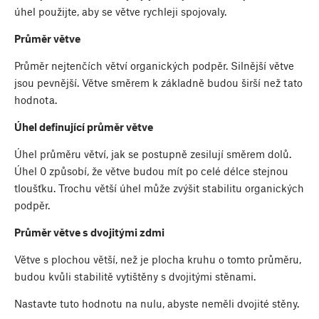
úhel použijte, aby se větve rychleji spojovaly.
Průměr větve
Průměr nejtenčích větví organických podpěr. Silnější větve
jsou pevnější. Větve směrem k základně budou širší než tato
hodnota.
Úhel definující průměr větve
Úhel průměru větví, jak se postupně zesilují směrem dolů.
Úhel 0 způsobí, že větve budou mít po celé délce stejnou
tloušťku. Trochu větší úhel může zvýšit stabilitu organických
podpěr.
Průměr větve s dvojitými zdmi
Větve s plochou větší, než je plocha kruhu o tomto průměru,
budou kvůli stabilitě vytištěny s dvojitými stěnami.
Nastavte tuto hodnotu na nulu, abyste neměli dvojité stěny.