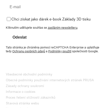
Chci získat jako dárek e-book Základy 3D tisku
Kliknutím udělujete souhlas se
zasíláním newsletteru
.
Odeslat
Tato stránka je chráněna pomocí reCAPTCHA Enterprise a uplatňuje
tedy
Ochranu osobních údajů
a
Podmínky použití
společnosti Google.
Všeobecné obchodní podmínky
Obecné podmínky používání internetových stránek PRUSA
Zásady ochrany soukromí
Informace o cookies
Proces řešení stížností zákazníků
Stavová stránka webu