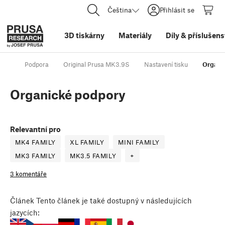
Čeština
Přihlásit se
3D tiskárny
Materiály
Díly
&
příslušens
Podpora
Original Prusa MK3.9S
Nastavení tisku
Organi
Organické podpory
Relevantní pro
MK4 FAMILY
XL FAMILY
MINI FAMILY
MK3 FAMILY
MK3.5 FAMILY
+
3 komentáře
Článek
Tento článek je také dostupný v následujících
jazycích: