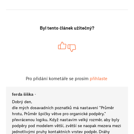
Byl tento článek užitečný?
Pro přidání kometáře se prosím
přihlaste
ferda šiška
•
Dobrý den,
dle mých dosavadních poznatků má nastavení "Průměr
hrotu, Průměr špičky větve pro organické podpěry."
převrácenou logiku. Když nastavím velký rozměr, aby byly
podpěry pod modelem větší, zvětší se naopak mezera mezi
jednotlivými pruhy kontaktních vrstev podpěr. Dráhy