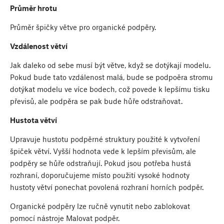
Průměr hrotu
Průměr špičky větve pro organické podpěry.
Vzdálenost větví
Jak daleko od sebe musí být větve, když se dotýkají modelu.
Pokud bude tato vzdálenost malá, bude se podpoěra stromu
dotýkat modelu ve více bodech, což povede k lepšímu tisku
převisů, ale podpěra se pak bude hůře odstraňovat.
Hustota větví
Upravuje hustotu podpěrné struktury použité k vytvoření
špiček větví. Vyšší hodnota vede k lepším převisům, ale
podpěry se hůře odstraňují. Pokud jsou potřeba hustá
rozhraní, doporučujeme místo použití vysoké hodnoty
hustoty větví ponechat povolená rozhraní horních podpěr.
Organické podpěry lze ručně vynutit nebo zablokovat
pomocí nástroje Malovat podpěr.