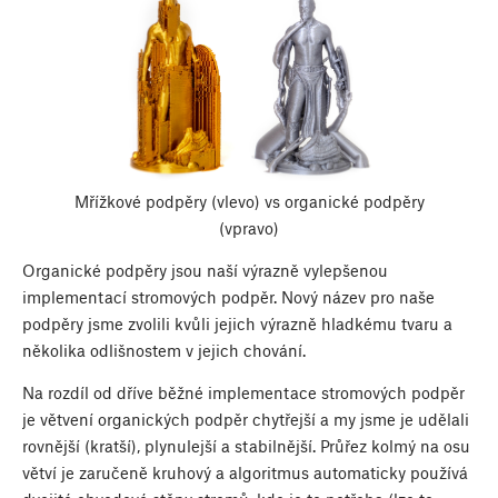
Mřížkové podpěry (vlevo) vs organické podpěry
(vpravo)
Organické podpěry jsou naší výrazně vylepšenou
implementací stromových podpěr. Nový název pro naše
podpěry jsme zvolili kvůli jejich výrazně hladkému tvaru a
několika odlišnostem v jejich chování.
Na rozdíl od dříve běžné implementace stromových podpěr
je větvení organických podpěr chytřejší a my jsme je udělali
rovnější (kratší), plynulejší a stabilnější. Průřez kolmý na osu
větví je zaručeně kruhový a algoritmus automaticky používá