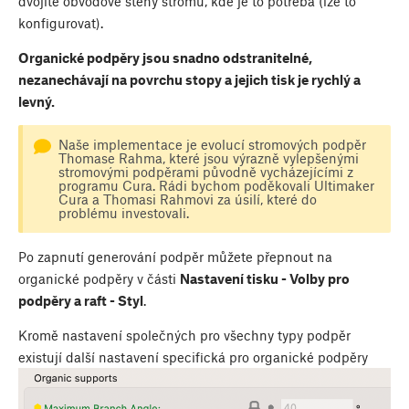
dvojité obvodové stěny stromů, kde je to potřeba (lze to
konfigurovat).
Organické podpěry jsou snadno odstranitelné,
nezanechávají na povrchu stopy a jejich tisk je rychlý a
levný.
Naše implementace je evolucí stromových podpěr
Thomase Rahma, které jsou výrazně vylepšenými
stromovými podpěrami původně vycházejícími z
programu Cura. Rádi bychom poděkovali Ultimaker
Cura a Thomasi Rahmovi za úsilí, které do
problému investovali.
Po zapnutí generování podpěr můžete přepnout na
organické podpěry v části
Nastavení tisku - Volby pro
podpěry a raft - Styl
.
Kromě nastavení společných pro všechny typy podpěr
existují další nastavení specifická pro organické podpěry