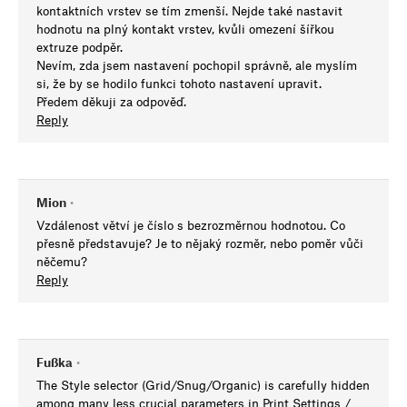
kontaktních vrstev se tím zmenší. Nejde také nastavit
hodnotu na plný kontakt vrstev, kvůli omezení šířkou
extruze podpěr.
Nevím, zda jsem nastavení pochopil správně, ale myslím
si, že by se hodilo funkci tohoto nastavení upravit.
Předem děkuji za odpověď.
Reply
Mion
•
Vzdálenost větví je číslo s bezrozměrnou hodnotou. Co
přesně představuje? Je to nějaký rozměr, nebo poměr vůči
něčemu?
Reply
Fußka
•
The Style selector (Grid/Snug/Organic) is carefully hidden
among many less crucial parameters in Print Settings /